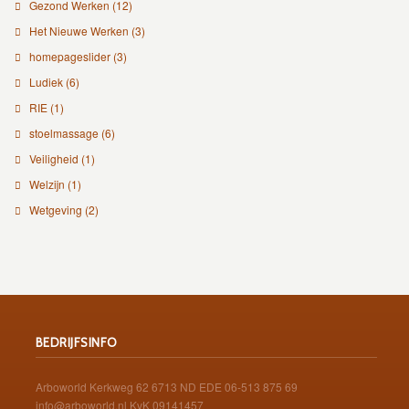
Gezond Werken
(12)
Het Nieuwe Werken
(3)
homepageslider
(3)
Ludiek
(6)
RIE
(1)
stoelmassage
(6)
Veiligheid
(1)
Welzijn
(1)
Wetgeving
(2)
BEDRIJFSINFO
Arboworld Kerkweg 62 6713 ND EDE 06-513 875 69
info@arboworld.nl KvK 09141457