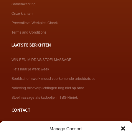
Samenwerking
Onze klanten
Preventieve Werkplek Check
Terms and Conditions
LAATSTE BERICHTEN
WIN EEN MIDDAG STOELMASSAGE
Fiets naar je werk week
Beeldschermwerk meest voorkomende arbeidsrisico
Naleving Arboverplichtingen nog niet op orde
Stoelmassage als kadootje in TBS-kliniek
CONTACT
Manage Consent
BEL 06 - 513 875 69
STUUR EEN BERICHT