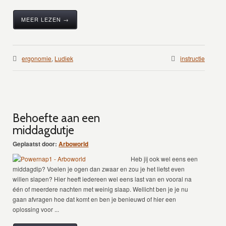
MEER LEZEN →
ergonomie
,
Ludiek
instructie
Behoefte aan een
middagdutje
Geplaatst door:
Arboworld
Heb jij ook wel eens een
middagdip? Voelen je ogen dan zwaar en zou je het liefst even
willen slapen? Hier heeft iedereen wel eens last van en vooral na
één of meerdere nachten met weinig slaap. Wellicht ben je je nu
gaan afvragen hoe dat komt en ben je benieuwd of hier een
oplossing voor ...