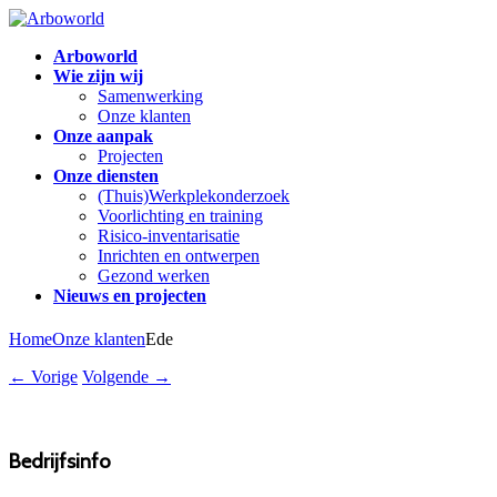
Arboworld
Wie zijn wij
Samenwerking
Onze klanten
Onze aanpak
Projecten
Onze diensten
(Thuis)Werkplekonderzoek
Voorlichting en training
Risico-inventarisatie
Inrichten en ontwerpen
Gezond werken
Nieuws en projecten
Home
Onze klanten
Ede
← Vorige
Volgende →
Bedrijfsinfo