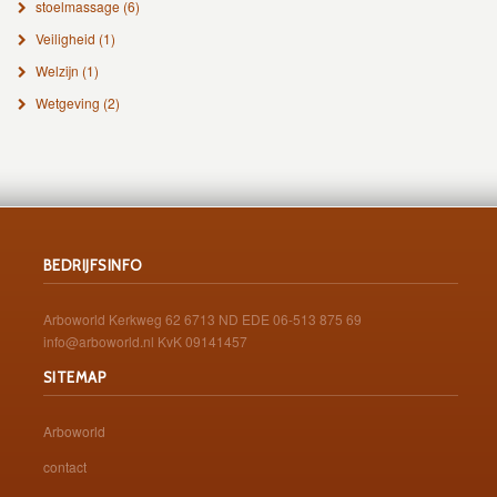
stoelmassage
(6)
Veiligheid
(1)
Welzijn
(1)
Wetgeving
(2)
BEDRIJFSINFO
Arboworld Kerkweg 62 6713 ND EDE 06-513 875 69
info@arboworld.nl KvK 09141457
SITEMAP
Arboworld
contact