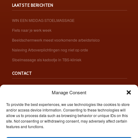
LAATSTE BERICHTEN
WIN EEN MIDDAG STOELMASSAGE
Fiets naar je werk week
Beeldschermwerk meest voorkomende arbeidsrisico
Naleving Arboverplichtingen nog niet op orde
Stoelmassage als kadootje in TBS-kliniek
CONTACT
Manage Consent
BEL 06 - 513 875 69
STUUR EEN BERICHT
VOLG ONS OP
To provide the best experiences, we use technologies like cookies to store
and/or access device information. Consenting to these technologies will
allow us to process data such as browsing behavior or unique IDs on this
site. Not consenting or withdrawing consent, may adversely affect certain
features and functions.