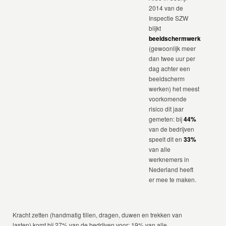
2014 van de
Inspectie SZW
blijkt
beeldschermwerk
(gewoonlijk meer
dan twee uur per
dag achter een
beeldscherm
werken) het meest
voorkomende
risico dit jaar
gemeten: bij
44%
van de bedrijven
speelt dit en
33%
van alle
werknemers in
Nederland heeft
er mee te maken.
Kracht zetten (handmatig tillen, dragen, duwen en trekken van
lasten) komt bij 27% van de bedrijven voor; 19% van alle